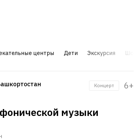
екательные центры
Дети
Экскурсия
Шоу
Башкортостан
6+
Концерт
мфонической музыки
н